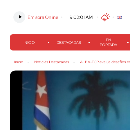
Emisora Online
-
9:02:02 AM
Twitter
Facebook
Threads
Inst
EN
INICIO
DESTACADAS
PORTADA
Inicio
Noticias Destacadas
ALBA-TCP evalúa desafíos en