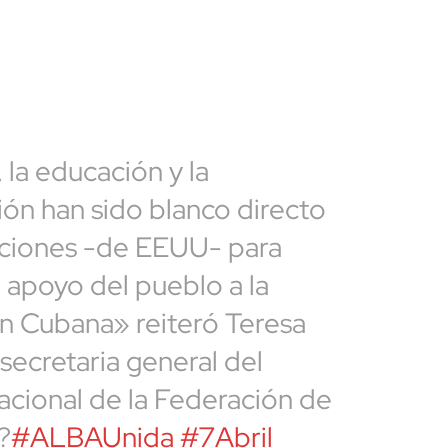
cerrar
 la educación y la
ión han sido blanco directo
nciones -de EEUU- para
l apoyo del pueblo a la
n Cubana» reiteró Teresa
secretaria general del
cional de la Federación de
?
#ALBAUnida
#7Abril