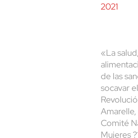
2021
«La salud,
alimentac
de las sa
socavar e
Revolució
Amarelle, 
Comité Na
Mujeres ?