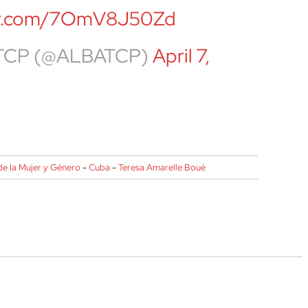
ter.com/7OmV8J50Zd
TCP (@ALBATCP)
April 7,
de la Mujer y Género
-
Cuba
-
Teresa Amarelle Boué