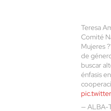
Teresa Ama
Comité Na
Mujeres ??
de género
buscar alt
énfasis en
cooperac
pic.twit
— ALBA-