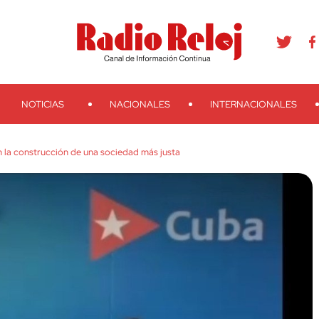
agram
Youtube
Telegram
Teveo
Ivoox
RSS
Search
NOTICIAS
NACIONALES
INTERNACIONALES
 la construcción de una sociedad más justa