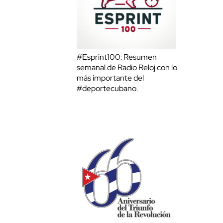
#Esprint100: Resumen
semanal de Radio Reloj con lo
más importante del
#deportecubano.