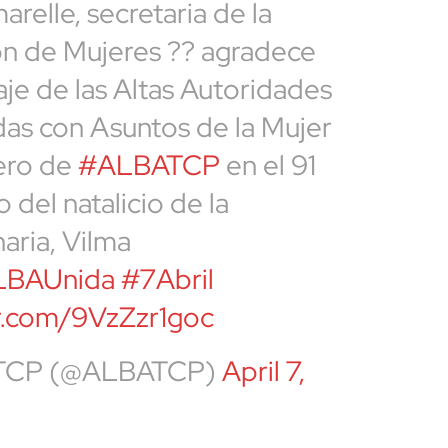
relle, secretaria de la
n de Mujeres ?? agradece
je de las Altas Autoridades
das con Asuntos de la Mujer
ero de
#ALBATCP
en el 91
o del natalicio de la
aria, Vilma
LBAUnida
#7Abril
er.com/9VzZzr1goc
TCP (@ALBATCP)
April 7,