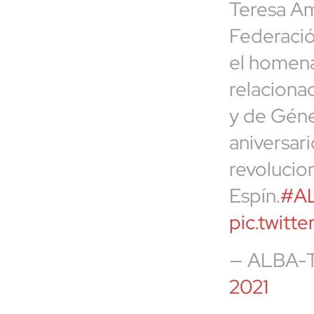
Teresa Ama
Federació
el homena
relaciona
y de Gén
aniversari
revolucion
Espín.
#A
pic.twitt
— ALBA-
2021