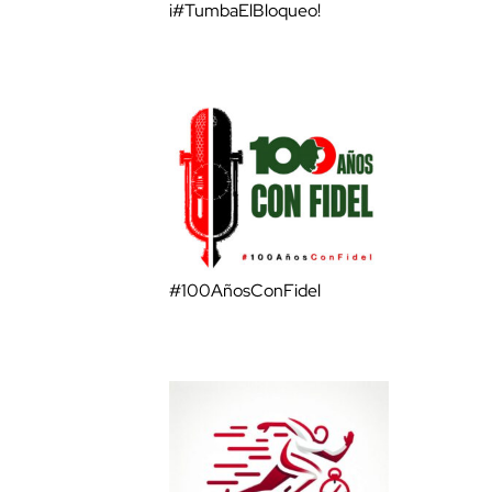
¡#TumbaElBloqueo!
#100AñosConFidel