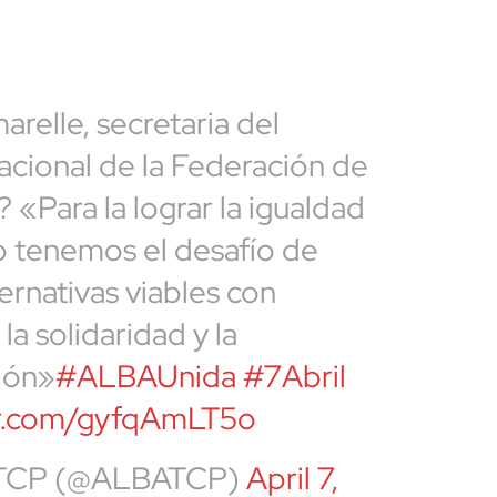
relle, secretaria del
cional de la Federación de
 «Para la lograr la igualdad
 tenemos el desafío de
ernativas viables con
 la solidaridad y la
ión»
#ALBAUnida
#7Abril
ter.com/gyfqAmLT5o
TCP (@ALBATCP)
April 7,