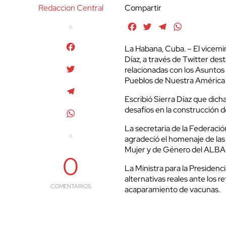
Redaccion Central
Compartir
Facebook
Twitter
Telegram
WhatsApp
Facebook
La Habana, Cuba. – El vicemin
Díaz, a través de Twitter des
Twitter
relacionadas con los Asuntos 
Pueblos de Nuestra América
Telegram
Escribió Sierra Díaz que dich
desafíos en la construcción de
WhatsApp
La secretaria de la Federaci
agradeció el homenaje de las
Mujer y de Género del ALBA-TC
0
La Ministra para la Presidenc
alternativas reales ante los 
COMENTARIOS
acaparamiento de vacunas.