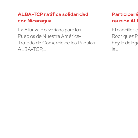
ALBA-TCP ratifica solidaridad
Participar
con Nicaragua
reunión A
La Alianza Bolivariana para los
El canciller
Pueblos de Nuestra América-
Rodríguez Pa
Tratado de Comercio de los Pueblos,
hoy la delega
ALBA-TCP,…
la…