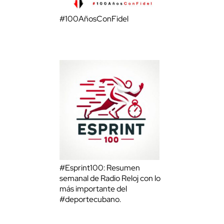
#100AñosConFidel
#Esprint100: Resumen
semanal de Radio Reloj con lo
más importante del
#deportecubano.